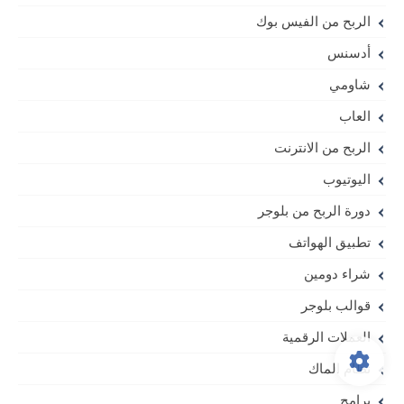
الربح من الفيس بوك
أدسنس
شاومي
العاب
الربح من الانترنت
اليوتيوب
دورة الربح من بلوجر
تطبيق الهواتف
شراء دومين
قوالب بلوجر
العملات الرقمية
نظام الماك
برامج