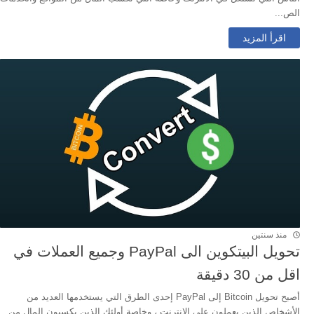
الص...
اقرأ المزيد
منذ سنتين
تحويل البيتكوين الى PayPal وجميع العملات في
اقل من 30 دقيقة
أصبح تحويل Bitcoin إلى PayPal إحدى الطرق التي يستخدمها العديد من
الأشخاص الذين يعملون على الإنترنت ، وخاصة أولئك الذين يكسبون المال من