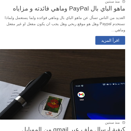
منذ سنتين
ماهو الباي بال PayPal وماهي فائدته و مزاياه
العديد من الناس تسأل عن ماهو الباي بال وماهي فوائده ولما يستعمل ولماذا
نستخدم Paypal وهل هو موقع ربحي وهل يجب ان يكون مفعل او غير مفعل
وماهي...
اقرأ المزيد
منذ سنتين
كيفية إرسال ملف عبر gmail من الموبايل