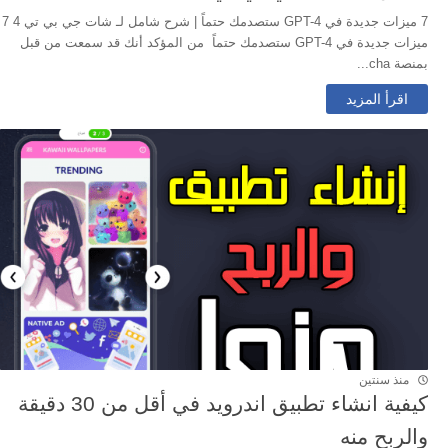
7 ميزات جديدة في GPT-4 ستصدمك حتماً | شرح شامل لـ شات جي بي تي 4 7
ميزات جديدة في GPT-4 ستصدمك حتماً من المؤكد أنك قد سمعت من قبل
بمنصة cha...
اقرأ المزيد
منذ سنتين
كيفية انشاء تطبيق اندرويد في أقل من 30 دقيقة
والربح منه