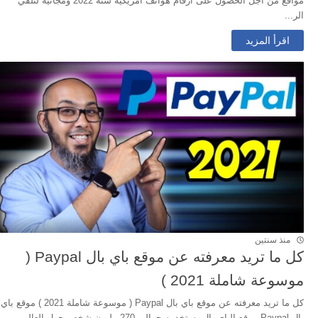
مواقع من اجل الحصول على ارقام هواتف امريكية سنة 2022 ومجانية لتلقي
الر...
اقرأ المزيد
منذ سنتين
كل ما تريد معرفته عن موقع باي بال Paypal (
موسوعة شاملة 2021 )
كل ما تريد معرفته عن موقع باي بال Paypal ( موسوعة شاملة 2021 ) موقع باي
بال Paypal موقع الباي بال يستخدمه حوالي 270 مليون شخص حول العالم من