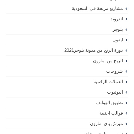
مشاريع مربحة في السعودية
اندرويد
بلوجر
ايفون
دورة الربح من مدونة بلوجر2021
الربح من امازون
شروحات
العملات الرقمية
اليوتيوب
تطبيق الهواتف
قوالب اجنبية
ميرش باي امازون
تحميل برنامج مونتاج