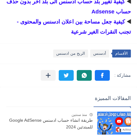
◀️
كيفية تغيير بلد حساب ادسنس الى بلد اخر بدون حذف
حساب Adsense
◀️
كيفية جعل مساحة بين اعلان ادسنس والمحتوى -
تجنب النقرات الغير شرعية
الأقسام
أدسنس
الربح من ادسنس
المقالات المميزة
منذ سنتين
طريقة انشاء حساب ادسنس Google AdSense
للمبتدئين 2024