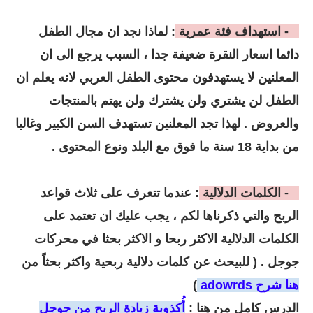
4 - استهداف فئة عمرية
: لماذا نجد ان مجال الطفل
دائما اسعار النقرة ضعيفة جدا ، السبب يرجع الى ان
المعلنين لا يستهدفون محتوى الطفل العربي لانه يعلم ان
الطفل لن يشتري ولن يشترك ولن يهتم بالمنتجات
والعروض . لهذا تجد المعلنين تستهدف السن الكبير وغالبا
من بداية 18 سنة ما فوق مع البلد ونوع المحتوى .
5 - الكلمات الدلالية
: عندما تتعرف على ثلاث قواعد
الربح والتي ذكرناها لكم ، يجب عليك ان تعتمد على
الكلمات الدلالية الاكثر ربحا و الاكثر بحثا في محركات
جوجل . ( للبيحث عن كلمات دلالية ربحية واكثر بحثاً من
هنا شرح adowrds
)
الدرس كامل من هنا :
أُكذوبة زيادة الربح من جوجل