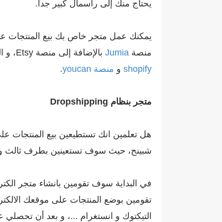
يحتاج منك إلى رأسمال كبير جدا.
يمكنك عمل متجر خاص بك بيع المنتجات عبر 
منصة
Jumia
بالإضافة إلى منصة Etsy، و الطريقة الثانية هو إنشاء موقع إلكتروني خاص بك و ذلك من خلال الإستعانة ببعض المنصات كمنصة
shopify
و
منصة youcan
.
متجر بنظام Dropshipping
هل تعلمين انك تستطيعين بيع المنتجات عل
شبينح، حيث سوف تستعينين بطرف ثالث و ا
في البداية سوف تقومين بانشاء متجر الكتر
تقومين بوضع المنتجات على موقعك الالكتر
التيكتوك و انستغرام ...، و بعد أن تحصلي