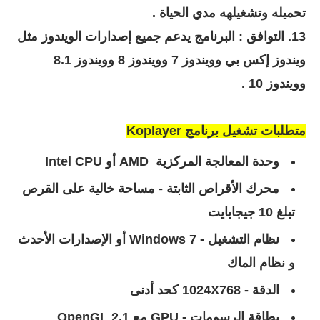
تحميله وتشغيلهه مدي الحياة .
13. التوافق : البرنامج يدعم جميع إصدارات الويندوز مثل
ويندوز إكس بي وويندوز 7 وويندوز 8 وويندوز 8.1
وويندوز 10 .
متطلبات تشغيل برنامج
Koplayer
وحدة المعالجة المركزية AMD أو Intel CPU
محرك الأقراص الثابتة - مساحة خالية على القرص
تبلغ 10 جيجابايت
نظام التشغيل - Windows 7 أو الإصدارات الأحدث
و نظام الماك
الدقة - 1024X768 كحد أدنى
بطاقة الرسومات - GPU مع OpenGL 2.1