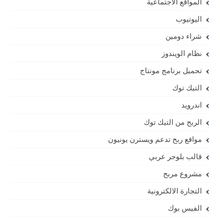
المواقع الاجتماعية
اليوتيوب
شراء دومين
نظام الويندوز
تحميل برنامج مونتاج
التيك توك
اندرويد
الربح من التيك توك
مواقع ربح تدعم ويسترن يونيون
قالب بلوجر عربي
مشروع مربح
التجارة الالكترونية
الفيس بوك