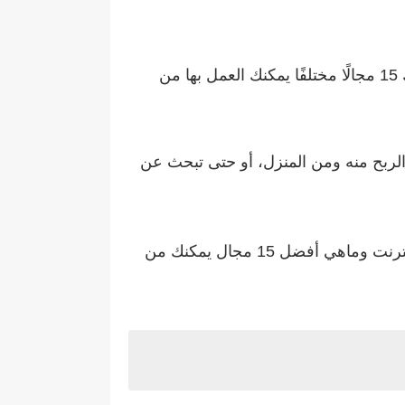
وإذا كنت تبحث عن فرصة للربح من الإنترنت، فقد وصلت إلى المكان الصحيح! في هذا المقال، سنقدم لك 15 مجالًا مختلفًا يمكنك العمل بها من
ن الانترنت وكسب المال، أو تريد أن تتعرف على أفضل 15 مجال يمكن الربح منه ومن المنزل، أو حتى تبحث عن
لأننا في هذا المقال الحصري من مدونة وموقع اربح نت سنتعرف وبشكل مفصل على كيفية الربح من الانترنت وماهي أفضل 15 مجال يمكنك من