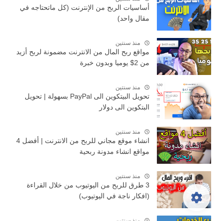
أساسيات الربح من الإنترنت (كل ماتحتاجه في
مقال واحد)
منذ سنتين
مواقع ربح المال من الانترنت مضمونة لربح أزيد
من 2$ يوميا وبدون خبرة
منذ سنتين
تحويل البيتكوين الى PayPal بسهولة | تحويل
البتكوين الى دولار
منذ سنتين
انشاء موقع مجاني للربح من الانترنت | أفضل 4
مواقع انشاء مدونة ربحية
منذ سنتين
3 طرق للربح من اليوتيوب من خلال القراءة
(افكار ناجة في اليوتيوب)
منذ سنتين