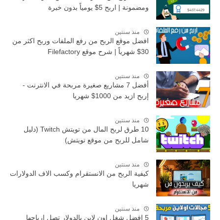
ومضمونة | اربح 5$ يومياً بدون خبرة
منذ سنتين
افضل موقع الربح من رفع الملفات وربح اكثر من
30$ شهرياً | شرح موقع Filefactory
منذ سنتين
أفضل 7 مشاريع صغيرة مربحة في الانترنت -
إربح ازيد من 1000$ شهريا
منذ سنتين
10 طرق لربح المال من تويتش Twitch (دليل
شامل للربح من موقع تويتش)
منذ سنتين
كيفية الربح من الانستقرام وكسب الاف الدولارات
شهريا
منذ سنتين
5 افضل شغل اون لاين بالدولار تصل ارباحها