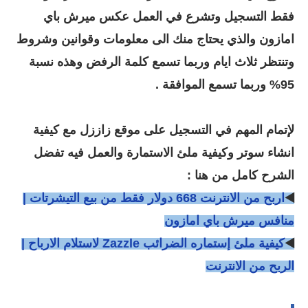
فقط التسجيل وتشرع في العمل عكس ميرش باي
امازون والذي يحتاج منك الى معلومات وقوانين وشروط
وتنتظر ثلاث ايام وربما تسمع كلمة الرفض وهذه نسبة
95% وربما تسمع الموافقة .
لإتمام المهم في التسجيل على موقع زاززل مع كيفية
انشاء سوتر وكيفية ملئ الاستمارة والعمل فيه تفضل
الشرح كامل من هنا :
◀️
اربح من الانترنت 668 دولار فقط من بيع التيشرتات |
منافس ميرش باي امازون
◀️
كيفية ملئ إستماره الضرائب Zazzle لاستلام الارباح |
الربح من الانترنت