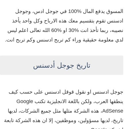
المسوق يدفع المال
%
100 في جوجل ادس، وجوجل
ادسنس تقوم بتقسيم معك هذه الارباح وكل واحد يأخذ
نصيبه، ربما تأخذ انت
%
30 او
%
60 الله تعالى اعلم ليس
لدي معلومة حقيقية وراء كم تربح ادسنس وكم تربح انت.
تاريخ جوجل أدسنس
جوجل ادسنس او نقول قوقل ادسنس على حسب كيف
ينطقها العرب، ولكن باللغة الانجليزية تكتب Google
AdSense،
هذه الشركة مثلها مثل جميع الشركات، لديها
تاريخ، لديها مسؤولين، وموظفين، إلا ان هذه الشركة تابعة