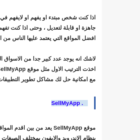
اذا كنت شخص مبتدء او يفهم او لايفهم في 
جاهزة او قابلة لتعديل ، وحتى اذا كنت تفه
افضل المواقع التي يعتمد عليها الناس من ا
لاشك انه يوجد عدد كبير جدا من الاسواق ا
اخذت الترتيب الاول مثل
موقع SellMyApp و
مع امكانية حل لك مشاكل تطوير التطبيقات
1 . SellMyApp
موقع SellMyApp يعد من بين
بنظام الاندرويد والايفون بمختلف الصيغات 