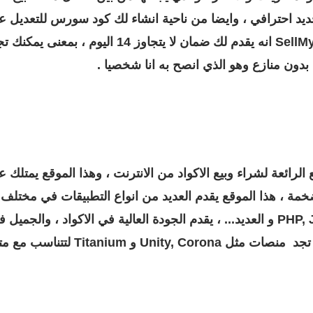
 جديد احترافي ، وايضا من ناحية انشاء لك كود سورس للتعديل
الافضل ايضا في موقع بيع التطبيقات SellMyApp انه ي
 بدون منازع وهو الذي انصح به انا شخصيا .
خمة ، هذا الموقع يقدم العديد من انواع التطبيقات في مختلف 
اللغات مثل PHP, Java, JavaScript, ASP.NET و العديد... ، يقدم الجودة العالية 