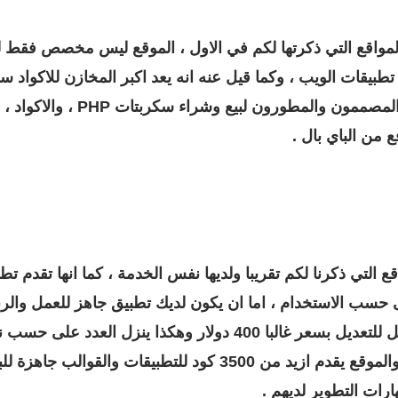
لشئ عن المواقع التي ذكرتها لكم في الاول ، الموقع ليس مخصص فقط
بيقات الويب ، وكما قيل عنه انه يعد اكبر المخازن للاكواد سك
، والاضافات ، وايضا يعتمد عليه م
 من الباي بال .
ثل جميع المواقع التي ذكرنا لكم تقريبا ولديها نفس الخدمة ، كما انها ت
 حسب الاستخدام ، اما ان يكون لديك تطبيق جاهز للعمل والربح
1000 دولار ، و إما ان تشتري كود جاهز قابل للتعديل بسعر غالبا 00
في نظام واحد بل في الاندرويد والايفون ، والموقع يقدم ازيد من 3500
رات التطوير لديهم .