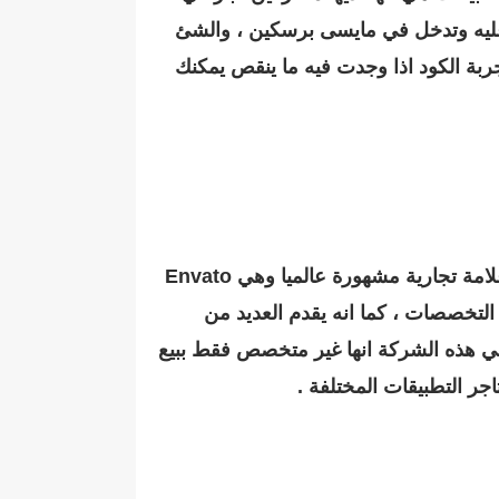
 عليه وتدخل في مايسى برسكين ، والشئ
قدم لك ضمان لا يتجاوز 14 اليوم ، بمعنى يمكنك تجربة الكود اذا وجدت فيه ما ينقص يمكنك
موقع CodeCanyon يعد كذلك من المواقع الرائعة لشراء وبيع الاكواد من الانترنت ، وهذا الموقع يمتلك علامة تجارية مشهورة عالميا وهي Envato
التخصصات ، كما انه يقدم العديد من
في الاكواد ، والجميل في هذه الشركة انها غير متخصص فقط ببيع