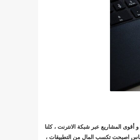
أقوى المشاريع عبر شبكة الانترنت ، كلنا
Ap وتطبيقات تشتغل في نظام Android ، كلنا نعرف ان الناس اصبحت تكسب المال من التطبيقات ،