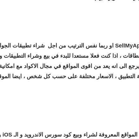
موقع Flippa يعد الرقم الثاني بعد موقع SellMyApp او ربما نفس الترتيب من اجل
صحك بموقع Flippa ، السبب يرجع الى انه يعد من اقوى المواقع في مجال الاكواد مع
ة التطبيق ، الاسعار مختلفة على حسب كل شخص ، ايضا الموقع
موقع