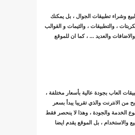
 لبيع وشراء تطبيقات الجوال ، بل يمكنك
ربتات ، والتطبيقات ، والثيمات و القوالب
ن طرف المصممون والمطورون لبيع وشراء سكربتات PHP ، والاكواد ، والاضافات والعديد ... ، كما ان للموقع
قدم تطبيقات العاب بجودة عالية بأسعار مختلفة ،
 من الانترنت والذي تقريبا يبدأ بسعر
4 دولار وهكذا ينزل العدد على حسب نوع الخدمة والجودة ، وهذا لا ينحصر فقط
 كود للتطبيقات والقوالب جاهزة للبيع والاستخدام ، بل الموقع يقدم ايضا