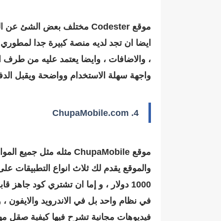
موقع Codester مختلف بعض ا
ايضا ان تجد لديه منصة كبيرة جدا لمطوري تط
واجهة سهلة الاستخدام وواضحة ويقبل الدفع
4. ChupaMobile.com
موقع ChupaMobile مثله م
والموقع يقدم لك ثلاث انواع التطبيقات على
فيديوهات مجانية تشرح فيها كيفية صقل مها