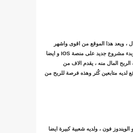
 شراء تطبيقات الجوال ، ويعد هذا الموقع من اقوى واشهر
المواقع لبيع وشراء التطبيقات والمواقع والنطاقات ، اذا كنت فعلا مستعدا للبدء في بيع وشراء التطبيقات وبدء مشروع جديد على منصة IOS و ايضا
 امكانية الربح المال منه ، يقدم الاف من
 لديه متابعين كُثر وهذه فرصة للربح من
 SellMySourceCode يعد كذلك من المواقع المعروفة لشراء وبيع كود سورس الاندرويد و الـ iOS و الويندوز فون ، ولديه شعبية كبيرة ايضا