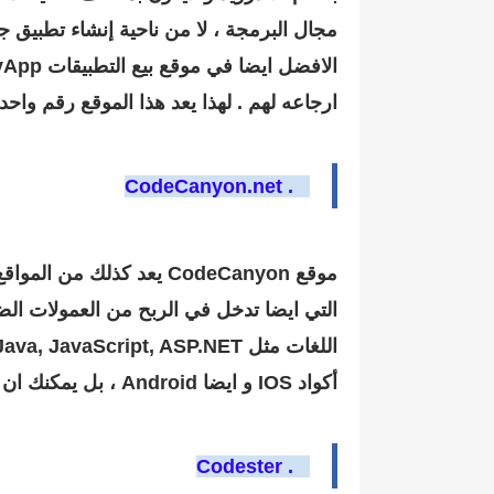
مجال البرمجة ، لا من ناحية إنشاء تطبيق
ارجاعه لهم . لهذا يعد هذا الموقع رقم واحد
2 . CodeCanyon.net
التي ايضا تدخل في الربح من العمولات الض
أكواد IOS و ايضا Android ، بل يمكنك ان تجد منصات مثل Unity, Corona و Titanium لتتناسب مع متاجر التطبيقات المختلفة .
3 . Codester