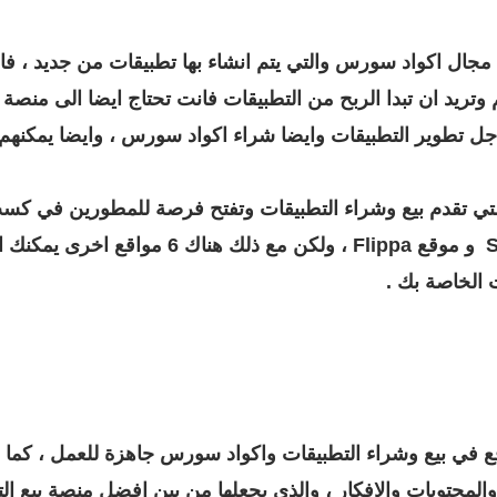
مجال اكواد سورس والتي يتم انشاء بها تطبيقات من جديد ، ف
م وتريد ان تبدا الربح من التطبيقات فانت تحتاج ايضا الى من
جل تطوير التطبيقات وايضا شراء اكواد سورس ، وايضا يمكنهم ا
لتي تقدم بيع وشراء التطبيقات وتفتح فرصة للمطورين في كسب ا
موقع Flippa ، ولكن مع ذلك هناك
 الخاصة بك .
 اقدم المواقع في بيع وشراء التطبيقات واكواد سورس جاهزة للعمل ، ك
والمحتويات والافكار ، والذي يجعلها من بين افضل منصة بيع ال