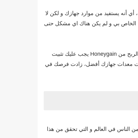
ي أنه يستفيد من موارد جهازك و لكن لا
ب الخاص بي و لم يكن هناك اي مشكل حتى
و يمكنك حقا تحقيق ما يصل إلى 30 دولار يوميًا عند استخدام التطبيق على العديد من الأجهزة، و من أجل الربح من Honeygain يجب عليك تثبيت
ما كانت معدات جهازك أفضل، زادت فرصك في
 تستطيع من خلالها الربح عبر منصة honeygain، و هناك العديد من الناس في العالم و التي تحقق من هذا