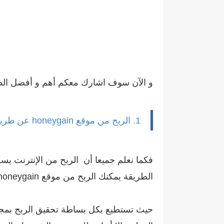
و الآن سوف اشارك معكم أهم و أفضل الطرق الربح من موقع 
1. الربح من موقع honeygain عن طريق تحميل البرنامج
فكما نعلم جميعا أن الربح من الإنترنت يسع
الطريقة يمكنك الربح من موقع honeygain بمجرد تحميل البرنامج فقط و لن تقوم بأي شيء.
حيث تستطيع بكل بساطة تحقيق الربح بمجرد