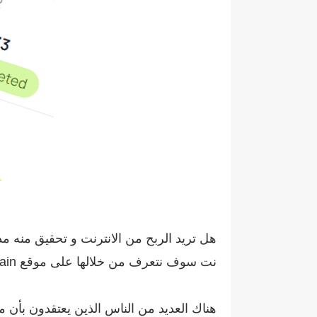
هل تريد الربح من الانترنت و تحقيق منه 
نت سوف نتعرف من خلالها على موقع honeygain بالتفصيل و سنتعرف من خلاله عن أفضل الطرق لربح المال منه.