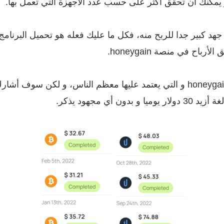
جهد كبير جدا للربح منه، فكل ما عليك فعله هو تحميل البرنامج 
اح في منصة honeygain.
هناك طريقتين أساسيتين للربح من موقع honeygain و التي يعتمد عليها معظم النا
أي مجهود يذكر.