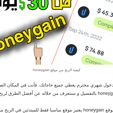
كيفية الربح من موقع honeygain
مدخول شهري محترم يغطي جميع حاجاتك، فأنت في المكان الصحي
هناك العديد من الناس الذين يعتقدون بأن موقع honeygain يعتبر موقع مناسب