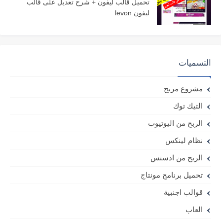
تحميل قالب ليفون + شرح تعديل على قالب
ليفون levon
التسميات
مشروع مربح
التيك توك
الربح من اليوتيوب
نظام لينكس
الربح من ادسنس
تحميل برنامج مونتاج
قوالب اجنبية
العاب