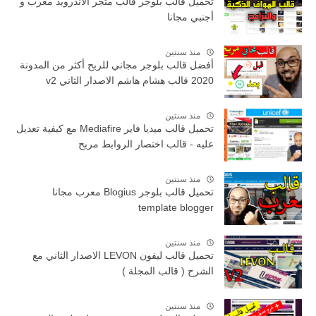
تحميل قالب بلوجر قالب متجر الاندرويد معرب و
أجنبي مجانا
منذ سنتين
أفضل قالب بلوجر مجاني للربح أكثر من المدونة
2020 قالب هشام هاشم الاصدار الثاني v2
منذ سنتين
تحميل قالب ميديا فاير Mediafire مع كيفية تعديل
عليه - قالب اختصار الروابط مربح
منذ سنتين
تحميل قالب بلوجر Blogius معرب مجانا
template blogger
منذ سنتين
تحميل قالب ليفون LEVON الاصدار الثاني مع
الشرح ( قالب المجلة )
منذ سنتين