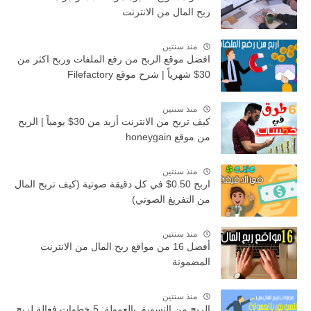
ربح المال من الانترنت
منذ سنتين
افضل موقع الربح من رفع الملفات وربح اكثر من
30$ شهرياً | شرح موقع Filefactory
منذ سنتين
كيف تربح من الانترنت أزيد من 30$ يومياً | الربح
من موقع honeygain
منذ سنتين
اربح 0.50$ في كل دقيقة صوتية (كيف تربح المال
من التفريغ الصوتي)
منذ سنتين
أفضل 16 من مواقع ربح المال من الانترنت
المضمونة
منذ سنتين
الربح من التسويق بالعمولة: 5 خطوات فعالة لربح